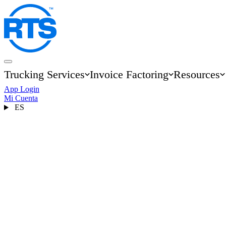
Skip
to
main
content
Trucking Services
Invoice Factoring
Resources
Main
App Login
navigation
Mi Cuenta
ES