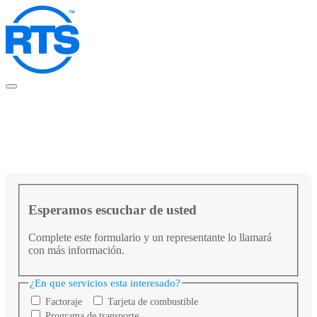
Skip
to
main
content
Esperamos escuchar de usted
Complete este formulario y un representante lo llamará
con más información.
¿En que servicios esta interesado?
Factoraje
Tarjeta de combustible
Programa de transporte